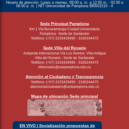
Horario de atención:
Lunes a viernes, 08:00 a. m. a 12:00 m. - 02:00 a
06:00 p. m. | NIT Universidad de Pamplona 890501510 - 4
Sede Principal Pamplona
Km 1 Vía Bucaramanga Ciudad Universitaria
Pamplona - Norte de Santander
Teléfono: (+57) 3153429495 - 3160244475
Sede Villa del Rosario
Autopista Internacional Vía Los Álamos Villa Antigua
Villa del Rosario - Norte de Santander
Teléfono: (+57) 3153429495 - 3160244475
villarosario@unipamplona.edu.co
Atención al Ciudadano y Transparencia
Teléfono: (+57) 3153429495 - 3160244475
atencionalciudadano@unipamplona.edu.co
Mapa de ubicación Sede principal
EN VIVO | Socialización propuestas de