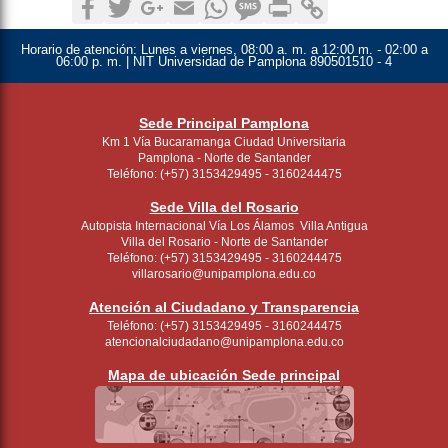
Horario de atención:
Lunes a viernes, 08:00 a. m. a 12:00 m. - 02:00 a
06:00 p. m. | NIT Universidad de Pamplona 890501510 - 4
Sede Principal Pamplona
Km 1 Vía Bucaramanga Ciudad Universitaria
Pamplona - Norte de Santander
Teléfono: (+57) 3153429495 - 3160244475
Sede Villa del Rosario
Autopista Internacional Vía Los Álamos Villa Antigua
Villa del Rosario - Norte de Santander
Teléfono: (+57) 3153429495 - 3160244475
villarosario@unipamplona.edu.co
Atención al Ciudadano y Transparencia
Teléfono: (+57) 3153429495 - 3160244475
atencionalciudadano@unipamplona.edu.co
Mapa de ubicación Sede principal