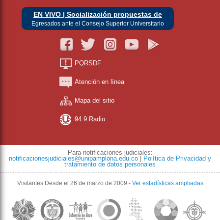
EN VIVO | Socialización propuestas de
Egresados ante el Consejo Superior Universitario
PQRSDF
Atención en línea
Mapa del sitio
94.9 Radio
Para notificaciones judiciales:
notificacionesjudiciales@unipamplona.edu.co
|
Política de Privacidad y
tratamiento de datos personales
Visitantes
Desde el 26 de marzo de 2009
-
Ver estadísticas ampliadas