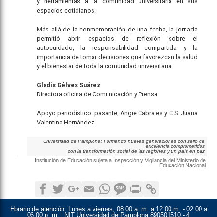
y herramientas a la comunidad universitaria en sus
espacios cotidianos.
Más allá de la conmemoración de una fecha, la jornada
permitió abrir espacios de reflexión sobre el
autocuidado, la responsabilidad compartida y la
importancia de tomar decisiones que favorezcan la salud
y el bienestar de toda la comunidad universitaria.
Gladis Gélves Suárez
Directora oficina de Comunicación y Prensa
Apoyo periodístico: pasante, Angie Cabrales y C.S. Juana
Valentina Hernández.
Universidad de Pamplona: Formando nuevas generaciones con sello de
excelencia comprometidos
con la transformación social de las regiones y un país en paz
Institución de Educación sujeta a Inspección y Vigilancia del Ministerio de
Educación Nacional
Facebook
Twitter
Google+
Email
WhatsApp
SMS
Print
Copy Link
Horario de atención:
Lunes a viernes, 08:00 a. m. a 12:00 m. - 02:00 a
06:00 p. m. | NIT Universidad de Pamplona 890501510 - 4