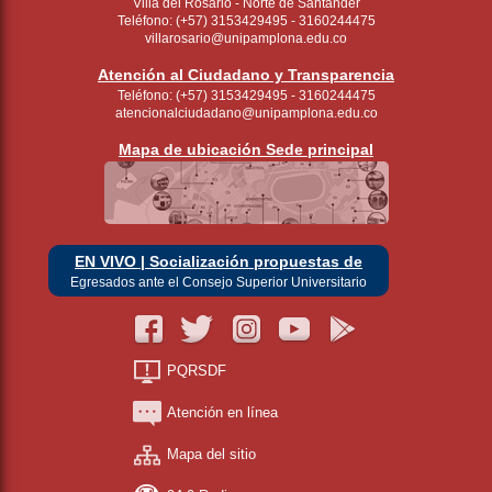
Villa del Rosario - Norte de Santander
Teléfono: (+57) 3153429495 - 3160244475
villarosario@unipamplona.edu.co
Atención al Ciudadano y Transparencia
Teléfono: (+57) 3153429495 - 3160244475
atencionalciudadano@unipamplona.edu.co
Mapa de ubicación Sede principal
EN VIVO | Socialización propuestas de
Egresados ante el Consejo Superior Universitario
PQRSDF
Atención en línea
Mapa del sitio