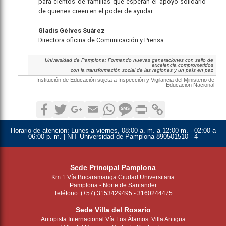
para cientos de familias que esperan el apoyo solidario
de quienes creen en el poder de ayudar.
Gladis Gélves Suárez
Directora oficina de Comunicación y Prensa
Universidad de Pamplona: Formando nuevas generaciones con sello de
excelencia comprometidos
con la transformación social de las regiones y un país en paz
Institución de Educación sujeta a Inspección y Vigilancia del Ministerio de
Educación Nacional
Facebook
Twitter
Google+
Email
WhatsApp
SMS
Print
Copy Link
Horario de atención:
Lunes a viernes, 08:00 a. m. a 12:00 m. - 02:00 a
06:00 p. m. | NIT Universidad de Pamplona 890501510 - 4
Sede Principal Pamplona
Km 1 Vía Bucaramanga Ciudad Universitaria
Pamplona - Norte de Santander
Teléfono: (+57) 3153429495 - 3160244475
Sede Villa del Rosario
Autopista Internacional Vía Los Álamos Villa Antigua