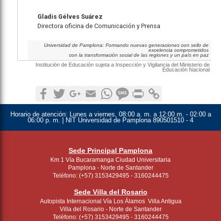
Gladis Gélves Suárez
Directora oficina de Comunicación y Prensa
Universidad de Pamplona: Formando nuevas generaciones con sello de
excelencia comprometidos
con la transformación social de las regiones y un país en paz
Institución de Educación sujeta a Inspección y Vigilancia del Ministerio de
Educación Nacional
Facebook
Twitter
Google+
Email
WhatsApp
SMS
Print
Copy Link
Horario de atención:
Lunes a viernes, 08:00 a. m. a 12:00 m. - 02:00 a
06:00 p. m. | NIT Universidad de Pamplona 890501510 - 4
Sede Principal Pamplona
Km 1 Vía Bucaramanga Ciudad Universitaria
Pamplona - Norte de Santander
Teléfono: (+57) 3153429495 - 3160244475
Sede Villa del Rosario
Autopista Internacional Vía Los Álamos Villa Antigua
Villa del Rosario - Norte de Santander
Teléfono: (+57) 3153429495 - 3160244475