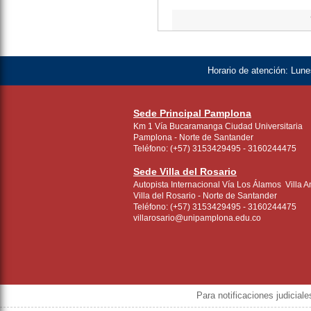
Horario de atención:
Lunes
Sede Principal Pamplona
Km 1 Vía Bucaramanga Ciudad Universitaria
Pamplona - Norte de Santander
Teléfono: (+57) 3153429495 - 3160244475
Sede Villa del Rosario
Autopista Internacional Vía Los Álamos Villa A
Villa del Rosario - Norte de Santander
Teléfono: (+57) 3153429495 - 3160244475
villarosario@unipamplona.edu.co
Para notificaciones judicial