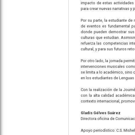
impacto de estas actividades 
para crear nuevas narrativas y
Por su parte, la estudiante de
de eventos es fundamental pa
donde pueden demostrar sus t
culturas que estudian. Asimis
refuerza las competencias int
cultural, y para sus futuros re
Por otro lado, la jornada permit
intervenciones musicales como 
se limita a lo académico, sino
en los estudiantes de Lenguas 
Con la realización de la Jour
con la alta calidad académica
contexto internacional, promovi
Gladis Gélves Suárez
Directora oficina de Comunicac
Apoyo periodístico: C.S. Mishel