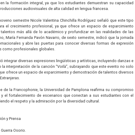
en la formación integral, ya que los estudiantes demuestran su capacidad
 producciones audiovisuales de alta calidad en lengua francesa.
 noveno semestre Nicole Valentina Chinchilla Rodríguez señaló que este tipo
ra el crecimiento profesional, ya que ofrece un espacio de esparcimiento
alentos más allá de lo académico y profundizar en las realidades de las
mo, María Fernanda Pavón Navarro, de sexto semestre, indicó que la jornada
ernacionales y abre las puertas para conocer diversas formas de expresión
tos como profesionales globales.
ió integrar diversas expresiones lingüísticas y artísticas, incluyendo danzas e
la interpretación de la canción “Voilà”, subrayando que este evento no solo
 que ofrece un espacio de esparcimiento y demostración de talentos diversos
Extranjeras.
née de la Francophonie, la Universidad de Pamplona reafirma su compromiso
 y el fortalecimiento de escenarios que conectan a sus estudiantes con el
endo el respeto y la admiración por la diversidad cultural.
ión y Prensa
 Guerra Osorio.