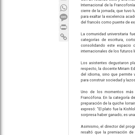
Internacional de la Francofoní
WhatsApp
cierre de la jornada, que tuvo 
SMS
para exaltar la excelencia aca
del francés como puente de expr
Print
La comunidad universitaria fue
Copy Link
categorías de escritura, cor
consolidando este espacio 
internacionales de los futuros 
Los asistentes degustaron pla
respecto, la docente Miriam Ed
del idioma, sino que permite 
para construir sociedad y lazos
Uno de los momentos más d
Francófona. En la categoría de
preparación de la quiche lorra
expresó: "El plato fue la Kishl
sorpresa haber ganado; es una
Asimismo, el director del prog
resaltó que la premiación de 