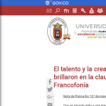
UNIVERSI
Formando
nuev
excelencia
compro
social
de la
El talento y la cr
brillaron en la cl
Facebook
Francofonía
Twitter
Google+
Nota de Prensa No 137 de may
Email
Con un rotundo éxito y una mas