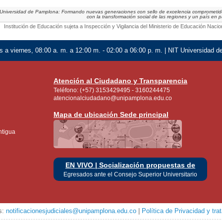
Universidad de Pamplona: Formando nuevas generaciones con sello de excelencia comprometi
con la transformación social de las regiones y un país en 
Institución de Educación sujeta a Inspección y Vigilancia del Ministerio de Educación Nacio
 a viernes, 08:00 a. m. a 12:00 m. - 02:00 a 06:00 p. m. | NIT Universidad 
Atención al Ciudadano y Transparencia
Teléfono: (+57) 3153429495 - 3160244475
atencionalciudadano@unipamplona.edu.co
Mapa de ubicación Sede principal
ntigua
EN VIVO | Socialización propuestas de
Egresados ante el Consejo Superior Universitario
es:
notificacionesjudiciales@unipamplona.edu.co
|
Política de Privacidad y tr