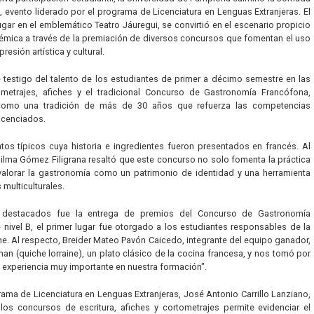
a, evento liderado por el programa de Licenciatura en Lenguas Extranjeras. El
lugar en el emblemático Teatro Jáuregui, se convirtió en el escenario propicio
démica a través de la premiación de diversos concursos que fomentan el uso
esión artística y cultural.
 testigo del talento de los estudiantes de primer a décimo semestre en las
tometrajes, afiches y el tradicional Concurso de Gastronomía Francófona,
como una tradición de más de 30 años que refuerza las competencias
licenciados.
tos típicos cuya historia e ingredientes fueron presentados en francés. Al
ilma Gómez Filigrana resaltó que este concurso no solo fomenta la práctica
valorar la gastronomía como un patrimonio de identidad y una herramienta
 multiculturales.
estacados fue la entrega de premios del Concurso de Gastronomía
 nivel B, el primer lugar fue otorgado a los estudiantes responsables de la
ine. Al respecto, Breider Mateo Pavón Caicedo, integrante del equipo ganador,
ohan (quiche lorraine), un plato clásico de la cocina francesa, y nos tomó por
 experiencia muy importante en nuestra formación".
rama de Licenciatura en Lenguas Extranjeras, José Antonio Carrillo Lanziano,
los concursos de escritura, afiches y cortometrajes permite evidenciar el