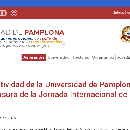
Sábado 8 d
DAD DE
PAMPLONA
as generaciones
con
sello de
metidos con la
transformación
s regiones y un país en paz
Aspirantes
Universidad
Rectoría
Organismos
Acredi
eatividad de la Universidad de Pamplo
ausura de la Jornada Internacional de 
o de 2026
iva participación estudiantil, la Universidad de Pamplona culminó la Jornada