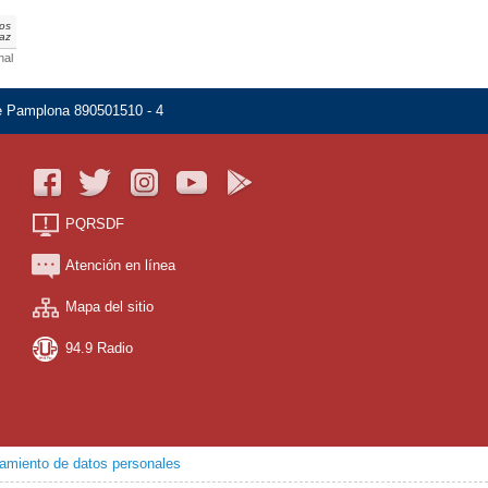
dos
paz
nal
de Pamplona 890501510 - 4
PQRSDF
Atención en línea
Mapa del sitio
94.9 Radio
atamiento de datos personales