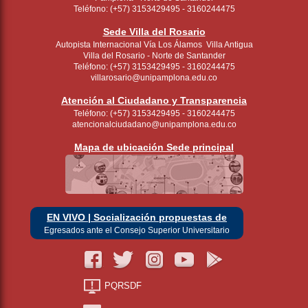
Teléfono: (+57) 3153429495 - 3160244475
Sede Villa del Rosario
Autopista Internacional Vía Los Álamos Villa Antigua
Villa del Rosario - Norte de Santander
Teléfono: (+57) 3153429495 - 3160244475
villarosario@unipamplona.edu.co
Atención al Ciudadano y Transparencia
Teléfono: (+57) 3153429495 - 3160244475
atencionalciudadano@unipamplona.edu.co
Mapa de ubicación Sede principal
EN VIVO | Socialización propuestas de
Egresados ante el Consejo Superior Universitario
PQRSDF