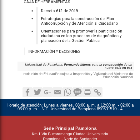
CAJA DE HERRAMIENTAS
Decreto 612 de 2018
Estrategias para la construcción del Plan
Anticorrupción y de Atención al Ciudadano
Orientaciones para promover la participación
ciudadana en los procesos de diagnóstico y
planeación de la Gestión Pública
INFORMACIÓN Y DECISIONES
Universidad de Pamplona:
Formando líderes
para la
construcción
de un
nuevo
país en paz
Institución de Educación sujeta a Inspección y Vigilancia del Ministerio de
Educación Nacional
Facebook
Twitter
Google+
Email
WhatsApp
SMS
Print
Copy Link
Horario de atención:
Lunes a viernes, 08:00 a. m. a 12:00 m. - 02:00 a
06:00 p. m. | NIT Universidad de Pamplona 890501510 - 4
Sede Principal Pamplona
Km 1 Vía Bucaramanga Ciudad Universitaria
Pamplona - Norte de Santander