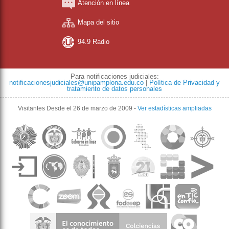
Atención en línea
Mapa del sitio
94.9 Radio
Para notificaciones judiciales:
notificacionesjudiciales@unipamplona.edu.co
|
Política de Privacidad y
tratamiento de datos personales
Visitantes
Desde el 26 de marzo de 2009
-
Ver estadísticas ampliadas