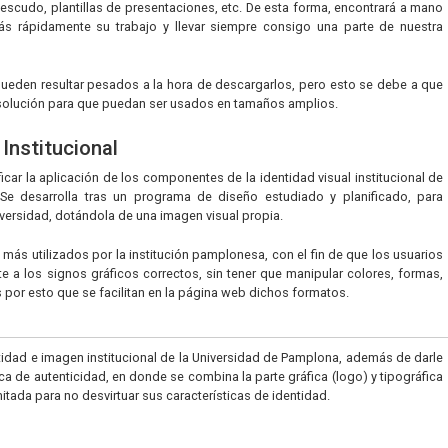
 escudo, plantillas de presentaciones, etc. De esta forma, encontrará a mano
ás rápidamente su trabajo y llevar siempre consigo una parte de nuestra
pueden resultar pesados a la hora de descargarlos, pero esto se debe a que
esolución para que puedan ser usados en tamaños amplios.
Institucional
icar la aplicación de los componentes de la identidad visual institucional de
Se desarrolla tras un programa de diseño estudiado y planificado, para
iversidad, dotándola de una imagen visual propia.
 más utilizados por la institución pamplonesa, con el fin de que los usuarios
 a los signos gráficos correctos, sin tener que manipular colores, formas,
s por esto que se facilitan en la página web dichos formatos.
ntidad e imagen institucional de la Universidad de Pamplona, además de darle
a de autenticidad, en donde se combina la parte gráfica (logo) y tipográfica
itada para no desvirtuar sus características de identidad.