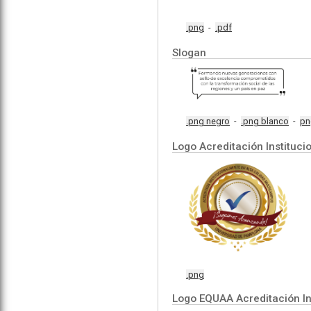
.png
-
.pdf
Slogan
.png negro
-
.png blanco
-
pn
Logo Acreditación Instituci
.png
Logo EQUAA Acreditación In