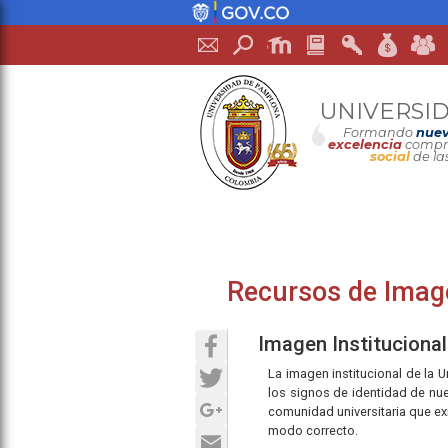
UNIVERSI
Formando
nuev
excelencia
compro
social
de la
Recursos de Image
Facebook
Imagen Instituciona
Twitter
La imagen institucional de la 
los signos de identidad de nues
Google+
comunidad universitaria que exi
modo correcto.
Email