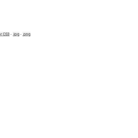
or CS3
-
.jpg
-
.png