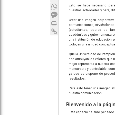
WhatsApp
Esto se hace necesario para 
nuestras actividades y para, d
SMS
Crear una imagen corporativa 
Print
comunicaciones, sirviéndonos d
Copy Link
(estudiantes, padres de fam
académicas y gubernamentales, 
una institución de educación s
todo, en una unidad conceptual
Que la Universidad de Pamplona
nos atribuyan los valores que m
mejor representa a nuestra cas
mensurable y controlable -como
ya que se dispone de procedi
resultados.
Para esto tener una imagen ef
nuestra comunicación.
Bienvenido a la pági
Este espacio ha sido pensado