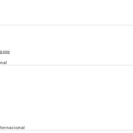
g rojo
onal
ternacional